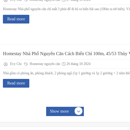
Homestay Nhà phố nguyên căn chỉ mất 3 phút để đi bộ ra biển bãi sau (100m ra tới biển). Và
Read more
Homestay Nhà Phố Nguyên Căn Cách Biển Chỉ 100m, 45/53 Thùy 
Evy Chi
Homestay nguyên căn
26 tháng 10 2024
Nhà gồm có phòng ăn, phòng khách, 2 phòng ngủ (1p 1 giường và 1p 2 giường + 2 nệm thêm ) 
Read more
Show more