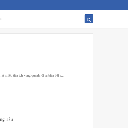
ăn
ất nhiều tiện ích xung quanh, đi ra biển bãi s...
ũng Tàu