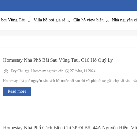
ồ bơi Vũng Tàu
Villa hồ bơi giá rẻ
Căn hộ view biển
Nhà nguyên c
Homestay Nhà Phố Bãi Sau Vũng Tàu, C16 Hồ Quý Ly
Evy Chi
Homestay nguyên căn
27 tháng 11 2024
Homestay nhà phố nguyên căn cách bãi trước bãi sau chỉ vài phút đi xe, gần chợ hải sản, ..và r
Read more
Homestay Nhà Phố Cách Biển Chỉ 3P Đi Bộ, 44A Nguyễn Hiền, V