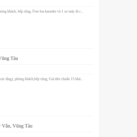
g khách, bếp rộng, Free loa karaoke và 1 xe máy đi c...
 Vũng Tàu
c tầng), phòng khách,bếp rộng, Giá tiêu chuẩn 15 khá...
y Vân, Vũng Tàu