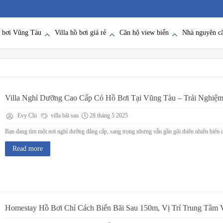
ồ bơi Vũng Tàu
Villa hồ bơi giá rẻ
Căn hộ view biển
Nhà nguyên c
Villa Nghỉ Dưỡng Cao Cấp Có Hồ Bơi Tại Vũng Tàu – Trải Nghiệ
Evy Chi
villa bãi sau
28 tháng 5 2025
Bạn đang tìm một nơi nghỉ dưỡng đẳng cấp, sang trọng nhưng vẫn gần gũi thiên nhiên biển c
Read more
Homestay Hồ Bơi Chỉ Cách Biển Bãi Sau 150m, Vị Trí Trung Tâm