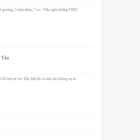
9 giường, 3 nệm thêm, 7 wc. Villa nghỉ dưỡng FREE ...
g Tàu
ó hồ bơi trẻ em. Đặc biệt hồ có mái che không sợ m...