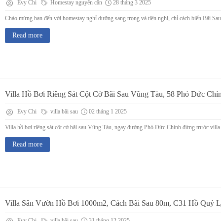
Evy Chi
Homestay nguyên căn
28 tháng 3 2025
Chào mừng bạn đến với homestay nghỉ dưỡng sang trọng và tiện nghi, chỉ cách biển Bãi Sau
Read more
Villa Hồ Bơi Riêng Sát Cột Cờ Bãi Sau Vũng Tàu, 58 Phó Đức Chí
Evy Chi
villa bãi sau
02 tháng 1 2025
Villa hồ bơi riêng sát cột cờ bãi sau Vũng Tàu, ngay đường Phó Đức Chính đứng trước villa 
Read more
Villa Sân Vườn Hồ Bơi 1000m2, Cách Bãi Sau 80m, C31 Hồ Quý L
Evy Chi
villa bãi sau
31 tháng 12 2025