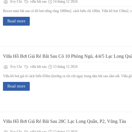
Evy Chi
villa bãi sau
14 tháng 12 2024
Resort mini bãi sau có hồ bơi riêng rộng 1000m2, cách biển chỉ 100m. Villa hồ bơi 150m2, c
Read more
Villa Hồ Bơi Giá Rẻ Bãi Sau Có 10 Phòng Ngủ, 4/4/5 Lạc Long Qu
Evy Chi
villa bãi sau
13 tháng 12 2024
Villa hồ bơi giá rẻ cách biển 650m (hướng ra cột cờ) ngay trung tâm bãi sau sầm uất. Vill
Read more
Villa Hồ Bơi Giá Rẻ Bãi Sau 28C Lạc Long Quân, P2, Vũng Tàu
Evy Chi
villa bãi sau
12 tháng 12 2024