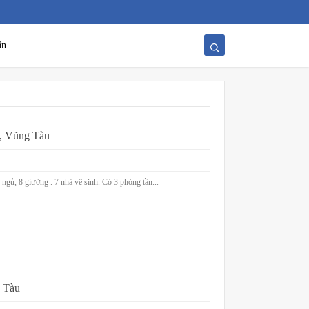
ăn
u, Vũng Tàu
g ngủ, 8 giường . 7 nhà vệ sinh. Có 3 phòng tần...
g Tàu