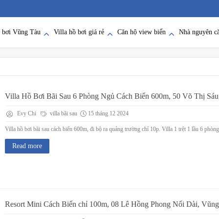
ồ bơi Vũng Tàu
Villa hồ bơi giá rẻ
Căn hộ view biển
Nhà nguyên c
Villa Hồ Bơi Bãi Sau 6 Phòng Ngủ Cách Biển 600m, 50 Võ Thị Sá
Evy Chi
villa bãi sau
15 tháng 12 2024
Villa hồ bơi bãi sau cách biển 600m, đi bộ ra quảng trường chỉ 10p. Villa 1 trệt 1 lầu 6 phòn
Read more
Resort Mini Cách Biển chỉ 100m, 08 Lê Hồng Phong Nối Dài, Vũn