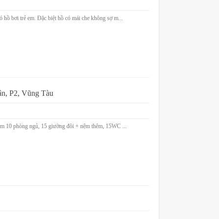
ó hồ bơi trẻ em. Đặc biệt hồ có mái che không sợ m...
ân, P2, Vũng Tàu
a gồm 10 phòng ngủ, 15 giường đôi + nệm thêm, 15WC ...