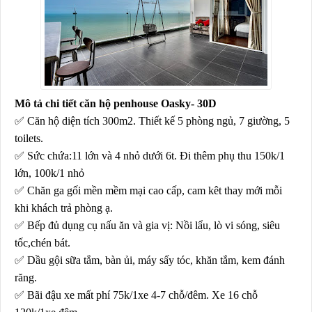
Mô tả chi tiết căn hộ penhouse Oasky- 30D
✅
Căn hộ diện tích 300m2. Thiết kế 5 phòng ngủ, 7 giường, 5
toilets.
✅
Sức chứa:11 lớn và 4 nhỏ dưới 6t. Đi thêm phụ thu 150k/1
lớn, 100k/1 nhỏ
✅
Chăn ga gối mền mềm mại cao cấp, cam kêt thay mới mỗi
khi khách trả phòng ạ.
✅
Bếp đủ dụng cụ nấu ăn và gia vị: Nồi lẩu, lò vi sóng, siêu
tốc,chén bát.
✅
Dầu gội sữa tắm, bàn ủi, máy sấy tóc, khăn tắm, kem đánh
răng.
✅
Bãi đậu xe mất phí 75k/1xe 4-7 chỗ/đêm. Xe 16 chỗ