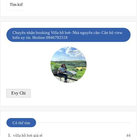
Chuyên nhận booking Villa hồ bơi- Nhà nguyên căn- Căn hộ view
biển uy tín. Hotline:0946792518
Evy Chi
Có thể tìm
villa hồ bơi giá rẻ
44