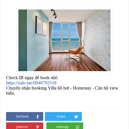
Check IB ngay để book nhé.
https://zalo.me/0946792518
Chuyên nhận booking Villa hồ bơi - Homestay - Căn hộ view
biển.
facebook
twitter
pinterest
whatsapp