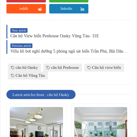
reddit
linkedin
Next article
Căn hộ View biển Penhouse Oasky Vũng Tàu- 31E
Previous article
Villa hồ bơi nghỉ dưỡng 5 phòng ngủ sát biển Trần Phú, Bãi Dâu, Vũng Tàu
căn hộ Oasky
căn hộ Penhouse
Căn hộ view biển
Căn hộ Vũng Tàu
Latest articles from : căn hộ Oasky