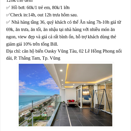
120k/1xe đêm
✅
Hồ bơi: 60k/1 trẻ em, 80k/1 lớn
✅
Check in:14h, out 12h trưa hôm sau.
✅
Nhà hàng tầng 36, quý khách có thể Ăn sáng 7h-10h giá từ
69k, ăn trưa, ăn tối, ăn nhậu tại nhà hàng với nhiều món ăn
ngon, view đẹp và giá cả rất bình ổn, hỗ trợ khách dùng thẻ
giảm giá 10% trên tổng Bill.
Địa chỉ: căn hộ biển Oasky Vũng Tàu, 02 Lê Hồng Phong nối
dài, P. Thắng Tam, Tp. Vũng