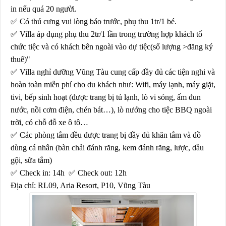
in nếu quá 20 người.
✅
Có thú cưng vui lòng báo trước, phụ thu 1tr/1 bé.
✅
Villa áp dụng phụ thu 2tr/1 lần trong trường hợp khách tổ
chức tiệc và có khách bên ngoài vào dự tiệc(số lượng >đăng ký
thuê)"
✅
Villa nghỉ dưỡng Vũng Tàu cung cấp đầy đủ các tiện nghi và
hoàn toàn miễn phí cho du khách như: Wifi, máy lạnh, máy giặt,
tivi, bếp sinh hoạt (được trang bị tủ lạnh, lò vi sóng, ấm đun
nước, nồi cơm điện, chén bát…), lò nướng cho tiệc BBQ ngoài
trời, có chỗ đỗ xe ô tô…
✅
Các phòng tắm đều được trang bị đầy đủ khăn tắm và đồ
dùng cá nhân (bàn chải đánh răng, kem đánh răng, lược, dầu
gội, sữa tắm)
✅
Check in: 14h
✅
Check out: 12h
Địa chỉ: RL09, Aria Resort, P10, Vũng Tàu