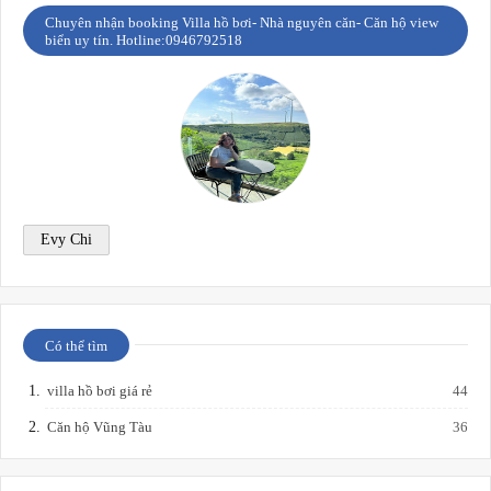
Chuyên nhận booking Villa hồ bơi- Nhà nguyên căn- Căn hộ view
biển uy tín. Hotline:0946792518
Evy Chi
Có thể tìm
villa hồ bơi giá rẻ
44
Căn hộ Vũng Tàu
36