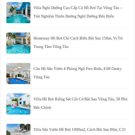
Villa Nghỉ Dưỡng Cao Cấp Có Hồ Bơi Tại Vũng Tàu –
Trải Nghiệm Thiên Đường Nghỉ Dưỡng Bên Biển
Homestay Hồ Bơi Chỉ Cách Biển Bãi Sau 150m, Vị Trí
Trung Tâm Vũng Tàu
Căn Hộ Sân Vườn 4 Phòng Ngủ Free Bida, 4.08 Oasky
Vũng Tàu
Villa Hồ Bơi Riêng Sát Cột Cờ Bãi Sau Vũng Tàu, 58 Phó
Đức Chính
Villa Sân Vườn Hồ Bơi 1000m2, Cách Bãi Sau 80m, C31