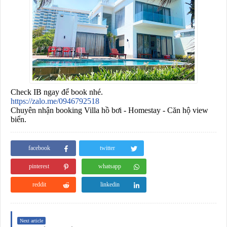
Check IB ngay để book nhé.
https://zalo.me/0946792518
Chuyên nhận booking Villa hồ bơi - Homestay - Căn hộ view
biển.
facebook
twitter
pinterest
whatsapp
reddit
linkedin
Next article