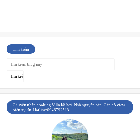
Tìm kiếm
Chuyên nhận booking Villa hồ bơi- Nhà nguyên căn- Căn hộ view
biển uy tín. Hotline:0946792518