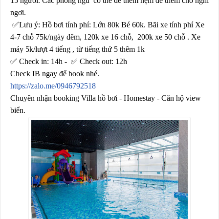
15 người. Các phòng ngủ
có thể để thêm nệm để thêm chỗ nghỉ
ngơi.
✅
L
ư
u
ý
: Hồ bơi tính phí: Lớn 80k Bé 60k. Bãi xe tính phí Xe
4-7 chỗ 75k/ngày đêm, 120k xe 16 chỗ,
200k xe 50 chỗ . Xe
máy 5k/lượt 4 tiếng , từ tiếng thứ 5 thêm 1k
✅
Check in: 14h -
✅
Check out: 12h
Check IB ngay để book nhé.
https://zalo.me/0946792518
Chuyên nhận booking Villa hồ bơi - Homestay - Căn hộ view
biển.