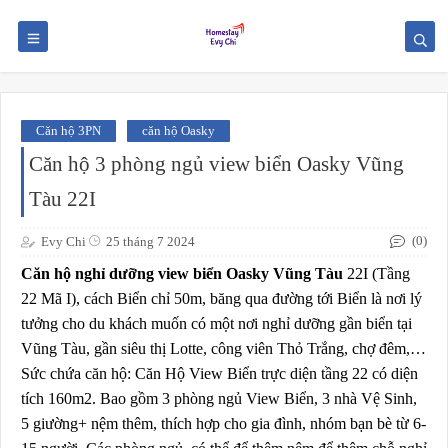
Căn hộ 3PN
căn hộ Oasky
Căn hộ 3 phòng ngủ view biển Oasky Vũng
Tàu 22I
(0)
Evy Chi
25 tháng 7 2024
Căn hộ nghỉ dưỡng view biển Oasky Vũng Tàu
22I (Tầng
22 Mã I), cách Biển chỉ 50m, băng qua đường tới Biển là nơi lý
tưởng cho du khách muốn có một nơi nghỉ dưỡng gần biển tại
Vũng Tàu, gần siêu thị Lotte, công viên Thỏ Trắng, chợ đêm,…
Sức chứa căn hộ: Căn Hộ View Biển trực diện tầng 22 có diện
tích 160m2. Bao gồm 3 phòng ngủ View Biển, 3 nhà Vệ Sinh,
5 giường+ nệm thêm, thích hợp cho gia đình, nhóm bạn bè từ 6-