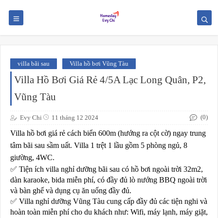
villa bãi sau
Villa hồ bơi Vũng Tàu
Villa Hồ Bơi Giá Rẻ 4/5A Lạc Long Quân, P2,
Vũng Tàu
(0)
Evy Chi
11 tháng 12 2024
Villa hồ bơi giá rẻ cách biển 600m (hướng ra cột cờ) ngay trung
tâm bãi sau sầm uất. Villa 1 trệt 1 lầu gồm 5 phòng ngủ, 8
giường, 4WC.
✅
Tiện ích villa nghỉ dưỡng bãi sau có hồ bơi ngoài trời 32m2,
dàn karaoke, bida miễn phí, có đầy đủ lò nướng BBQ ngoài trời
và bàn ghế và dụng cụ ăn uống đầy đủ.
✅
Villa nghỉ dưỡng Vũng Tàu cung cấp đầy đủ các tiện nghi và
hoàn toàn miễn phí cho du khách như: Wifi, máy lạnh, máy giặt,