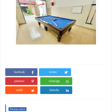
facebook
twitter
pinterest
whatsapp
reddit
linkedin
Previous article