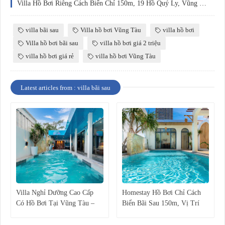
Villa Hồ Bơi Riêng Cách Biển Chỉ 150m, 19 Hồ Quý Ly, Vũng Tàu
villa bãi sau
Villa hồ bơi Vũng Tàu
villa hồ bơi
Villa hồ bơi bãi sau
villa hồ bơi giá 2 triệu
villa hồ bơi giá rẻ
villa hồ bơi Vũng Tàu
Latest articles from : villa bãi sau
Villa Nghỉ Dưỡng Cao Cấp
Homestay Hồ Bơi Chỉ Cách
Có Hồ Bơi Tại Vũng Tàu –
Biển Bãi Sau 150m, Vị Trí
Trải Nghiệm Thiên Đường
Trung Tâm Vũng Tàu
Nghỉ Dưỡng Bên Biển