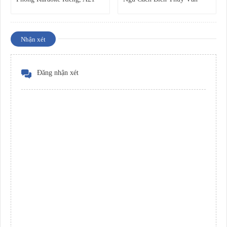
Hoàng Lê Kha, Vũng Tàu.
300m, 09 Lê Hồng Phong Nối
Dài, Vũng Tàu
Nhận xét
Đăng nhận xét