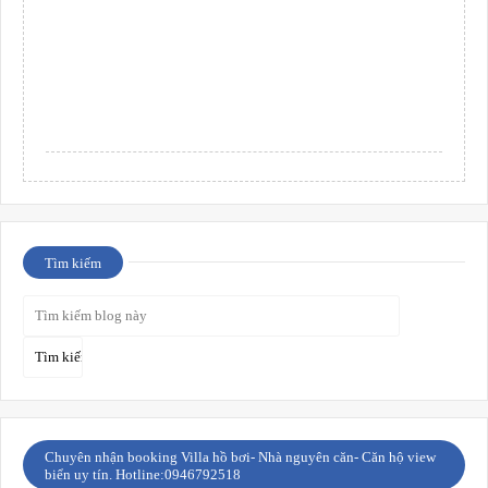
Tìm kiếm
Chuyên nhận booking Villa hồ bơi- Nhà nguyên căn- Căn hộ view
biển uy tín. Hotline:0946792518