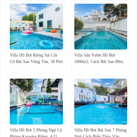
Villa Hồ Bơi Riêng Sát Cột
Villa Sân Vườn Hồ Bơi
Cờ Bãi Sau Vũng Tàu, 58 Phó
1000m2, Cách Bãi Sau 80m,
Đức Chính
C31 Hồ Quý Ly, Vũng Tàu.
Villa Hồ Bơi 5 Phòng Ngủ Có
Villa Hồ Bơi Bãi Sau 7 Phòng
Phòng Karaoke Riêng, A21
Ngủ Cách Biển Thùy Vân