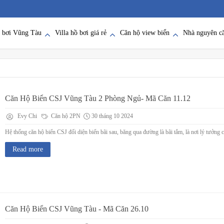
ồ bơi Vũng Tàu
Villa hồ bơi giá rẻ
Căn hộ view biển
Nhà nguyên c
Căn Hộ Biển CSJ Vũng Tàu 2 Phòng Ngủ- Mã Căn 11.12
Evy Chi
Căn hộ 2PN
30 tháng 10 2024
Hệ thống căn hộ biển CSJ đối diện biển bãi sau, băng qua đường là bãi tắm, là nơi lý tưởng
Read more
Căn Hộ Biển CSJ Vũng Tàu - Mã Căn 26.10