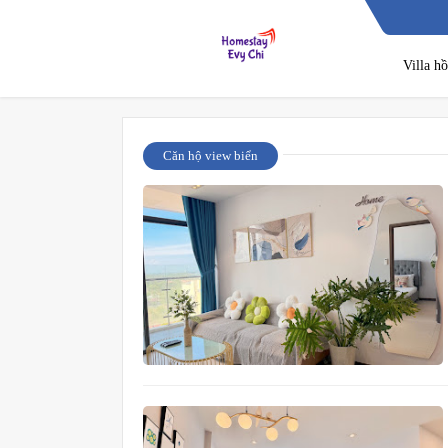
Villa h
Căn hộ view biển