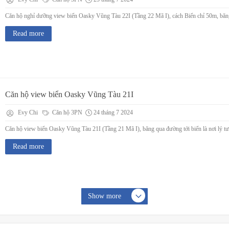
Căn hộ nghỉ dưỡng view biển Oasky Vũng Tàu 22I (Tầng 22 Mã I), cách Biển chỉ 50m, băng 
Read more
Căn hộ view biển Oasky Vũng Tàu 21I
Evy Chi
Căn hộ 3PN
24 tháng 7 2024
Căn hộ view biển Oasky Vũng Tàu 21I (Tầng 21 Mã I), băng qua đường tới biển là nơi lý t
Read more
Show more