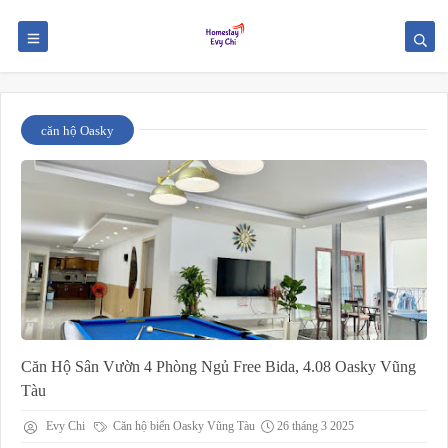
căn hộ Oasky
Căn Hộ Sân Vườn 4 Phòng Ngủ Free Bida, 4.08 Oasky Vũng
Tàu
Evy Chi
Căn hộ biển Oasky Vũng Tàu
26 tháng 3 2025